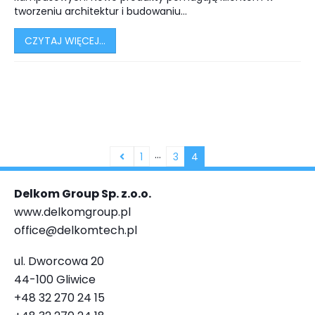
tworzeniu architektur i budowaniu...
CZYTAJ WIĘCEJ...
…
1
3
4
Delkom Group Sp. z.o.o.
www.delkomgroup.pl
office@delkomtech.pl
ul. Dworcowa 20
44-100 Gliwice
+48 32 270 24 15